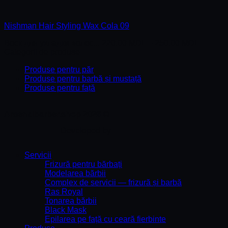
Nishman Hair Styling Wax Cola 09
Воск для укладки волос...
220,00
MDL
–
250,00
MDL
Categorii de produse
Produse pentru păr
Produse pentru barbă și mustață
Produse pentru față
Arsenalbarber.shop 2026 ©
Developed by
Servicii
Frizură pentru bărbați
Modelarea bărbii
Complex de servicii — frizură și barbă
Ras Royal
Tonarea bărbii
Black Mask
Epilarea pe față cu ceară fierbinte