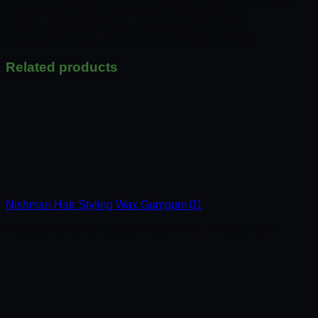
Castor Oil, Glycerin, Parfum, BHT, Benzyl Alcohol, PPG-2
Methyl Ether, 2-Bromo-2-Nitropropane-1, 3-Diol,
Iodopropynyl Butylcarbamate, Hexyl Cinnamal,
Hydroxycitronellal, Coumarin, CI 19140, CI 42090
Related products
Nishman Hair Styling Wax Gumgum 01
Воск для укладки волос...
220,00
MDL
–
250,00
MDL