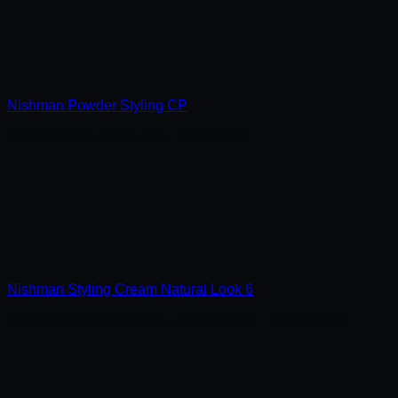
Nishman Powder Styling CP
Матирующая пудра для...
200,00
MDL
Nishman Styling Cream Natural Look 6
Крем для укладки волос...
220,00
MDL
–
250,00
MDL