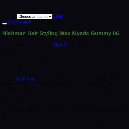
Gummy 06
Volum
Clear
Description
Nishman Hair Styling Wax Mystic Gummy 06
Ceară pentru modelarea
părului
lucioasă cu aromă de
piersic
Termen de valabilitate:
3 ani
Producător:
Turcia
Ceara
Nishman
cu fixare puternică pe bază de apă este
ideală pentru a crea textura pe părul scurt până la mediu.
Păstrează stilul și aspectul natural toată ziua. Nu se lipește,
nu îl face mai greu. Ușor de aplicat și de clătit datorită bazei
sale de apă.
Aplicarea:
Aplicați o cantitate mică de ceară pe părul uscat
sau umed, forma și textura.
Compoziție:
Aqua, Ceteareth-25, PEG-40 Hydrogenated