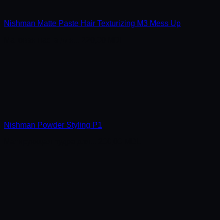
Nishman Matte Paste Hair Texturizing M3 Mess Up
Матовая паста для...
220,00
MDL
Nishman Powder Styling P1
Матирующая пудра для...
200,00
MDL