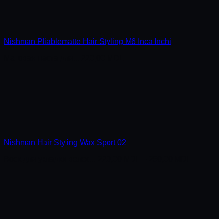
Nishman Pliablematte Hair Styling M6 Inca Inchi
Матовая паста для...
220,00
MDL
Nishman Hair Styling Wax Sport 02
Воск для укладки волос...
220,00
MDL
–
250,00
MDL