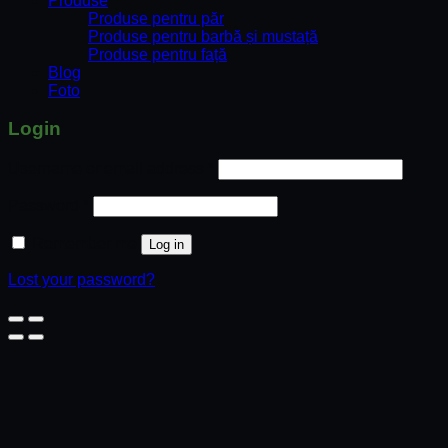
Produse
Produse pentru păr
Produse pentru barbă și mustață
Produse pentru față
Blog
Foto
Login
Username or email address
*
Password
*
Remember me
Log in
Lost your password?