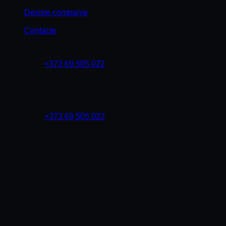
Skip
Despre companie
to
content
Contacte
10:00 - 20:00
+373 69 505 022
10:00 - 20:00
+373 69 505 022