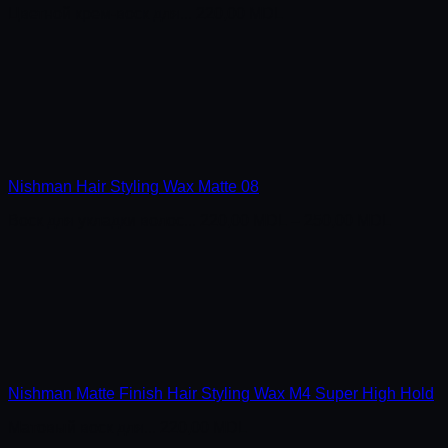
Цветной крем-воск для...
220,00
MDL
Nishman Hair Styling Wax Matte 08
Воск для укладки волос...
220,00
MDL
–
250,00
MDL
Nishman Matte Finish Hair Styling Wax M4 Super High Hold
Матовый воск для...
220,00
MDL