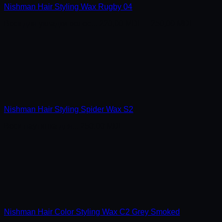
Nishman Hair Styling Wax Rugby 04
Воск для укладки волос...
220,00
MDL
–
250,00
MDL
Nishman Hair Styling Spider Wax S2
Воск-паутинка для...
250,00
MDL
Nishman Hair Color Styling Wax C2 Grey Smoked