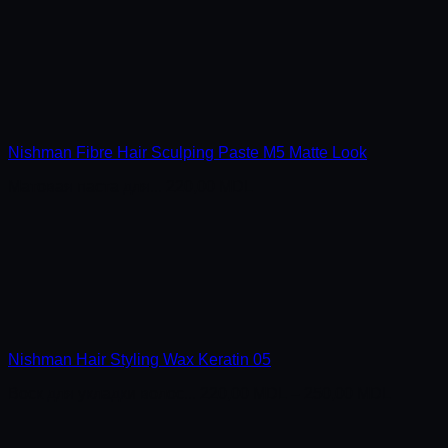
Nishman Fibre Hair Sculping Paste M5 Matte Look
Матовая паста для...
220,00
MDL
Nishman Hair Styling Wax Keratin 05
Воск для укладки волос...
220,00
MDL
–
250,00
MDL