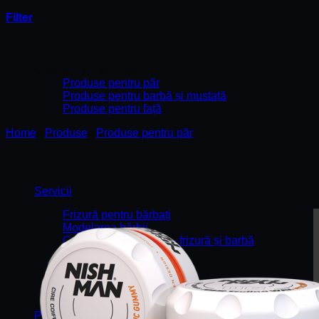
Filter
Categorii de produse
Produse pentru păr
Produse pentru barbă și mustață
Produse pentru față
Home
/
Produse
/
Produse pentru păr
Servicii
Frizură pentru bărbați
Modelarea bărbii
Complex de servicii — frizură și barbă
Ras Royal
Tonarea bărbii
Black Mask
Epilarea pe față cu ceară fierbinte
Produse