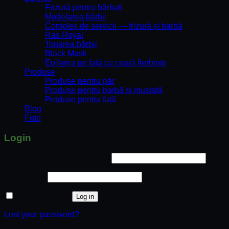
Frizură pentru bărbați
Modelarea bărbii
Complex de servicii — frizură și barbă
Ras Royal
Tonarea bărbii
Black Mask
Epilarea pe față cu ceară fierbinte
Produse
Produse pentru păr
Produse pentru barbă și mustață
Produse pentru față
Blog
Foto
Login
Username or email address
*
Password
*
Remember me
Log in
Lost your password?