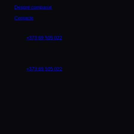
Skip
Despre companie
to
content
Contacte
10:00 - 20:00
+373 69 505 022
10:00 - 20:00
+373 69 505 022