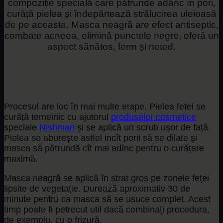
compoziție specială care pătrunde adânc în pori,
curăță pielea și îndepărtează strălucirea uleioasă
de pe aceasta. Masca neagră are efect antiseptic,
combate acneea, elimină punctele negre, oferă un
aspect sănătos, ferm și neted.
Procesul are loc în mai multe etape. Pielea feței se
curăță temeinic cu ajutorul
produselor cosmetice
speciale
Nishman
și se aplică un scrub ușor de față.
Pielea se aburește astfel incît porii să se dilate și
masca să pătrundă cît mai adînc pentru o curățare
maximă.
Masca neagră se aplică în strat gros pe zonele feței
lipsite de vegetație. Durează aproximativ 30 de
minute pentru ca masca să se usuce complet. Acest
timp poate fi petrecut util dacă combinați procedura,
de exemplu, cu o frizură.