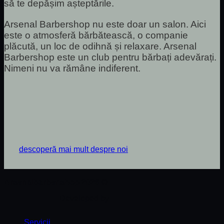
să te depășim așteptările.
Arsenal Barbershop nu este doar un salon. Aici
este o atmosferă bărbătească, o companie
plăcută, un loc de odihnă și relaxare. Arsenal
Barbershop este un club pentru bărbați adevărați.
Nimeni nu va rămâne indiferent.
descoperă mai mult despre noi
Arsenalbarber.shop 2026 ©
Developed by
Servicii