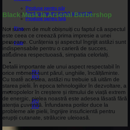
Produse pentru păr
Black Mask la Arsenal Barbershop
Produse pentru barbă și mustață
Produse pentru față
Noi suntem de mult obișnuiți cu faptul că aspectul
Blog
este ceea ce creează prima impresie a unei
persoane. Curățenia și aspectul îngrijit astăzi sunt
Foto
indispensabile pentru o carieră de succes,
atitudinea respectuoasă, simpatia celorlalți.
Detalii importante ale unui aspect respectabil în
RU
orice moment sunt părul, unghiile, încălțăminte.
RO
Cu toate acestea, astăzi nu trebuie să uităm de
starea pielii. În epoca tehnologiilor în dezvoltare, a
metropolelor în creștere și ritmului de viață extrem
de energic, pielea noastră este adesea lăsată fără
RU
atenția cuvenită. Înfundarea porilor duce la
RO
probleme ale pielii, îngrijire insuficientă pentru
erupții cutanate, strălucire uleioasă.