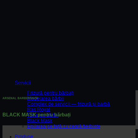
Servicii
Frizură pentru bărbați
Modelarea bărbii
ARSENAL BARBERSHOP
Complex de servicii — frizură și barbă
Ras Royal
BLACK MASK pentru bărbați
Tonarea bărbii
Black Mask
Epilarea pe față cu ceară fierbinte
Produse