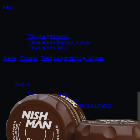
Filter
Категории товаров
Товары для волос
Товары для бороды и усов
Товары для лица
Home
/
Товары
/
Товары для бороды и усов
Услуги
Мужская стрижка
Оформление бороды
Комплекс услуг — стрижка и борода
Королевское бритьё
Тонировка бороды
Чёрная маска
Эпиляция лица горячим воском
Товары