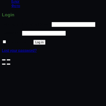
Блог
Фото
Login
Username or email address
*
Password
*
Remember me
Log in
Lost your password?