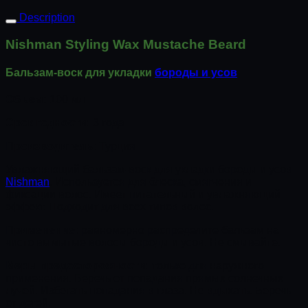
Description
Nishman Styling Wax Mustache Beard
Бальзам-воск для укладки
бороды и усов
Объем:
100 мл
Срок годности:
3 года
Производитель:
Турция
Увлажняющий бальзам-воск для укладки бороды и усов
Nishman
. Используется для блеска, смягчения и
фиксации волос. Имеет питательный и увлажняющий
эффект. Подходит для всех типов волос.
Применение:
равномерно распределите бальзам на
чисто вымытые волосы бороды и усов. Не смывайте.
Меры предосторожности:
только для наружного
применения. Беречь от попадания прямых солнечных
лучей. Избегать попадания в глаза. Не вдыхать. Беречь
от детей.